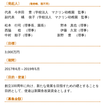
〔発起人〕
（敬称略、順不同）
代表 今井田 豊（学校法人 マクリン幼稚園 監事）
副代表 橘 俟子（学校法人 マクリン幼稚園 監事）
松本 行司（理事長、園長） 野本 真也（理事）
西脇 稔 （理事） 伊藤 久宣（理事）
中村 順子（理事） 新野 豊 （理事）
〔目標〕
3,000万円
〔期間〕
2017年6月～2019年5月
〔目的・使途〕
創立100周年に向け、新たな発展を目指すための礎とすることを
目的として、使途は新園舎改築資金とします。
〔募集金額〕