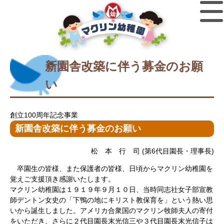
新園舎改築に伴う募金のお願
い
創立100周年記念事業
新園舎改築に伴う募金のお願い
松 本 行 司 (第6代目園長・理事長)
卒園生の皆様、また保護者の皆様、日頃からマクリン幼稚園を
覚えご支援頂き感謝いたします。
マクリン幼稚園は１９１９年９月１０日、当時同志社女子部宣教
師デントン女史の「下鴨の地にキリスト教保育を」という熱い思
いから誕生しました。アメリカ合衆国のマクリン牧師夫人の寄付
をいただき、さらに２代目園長末光信三や３代目園長末光信子は