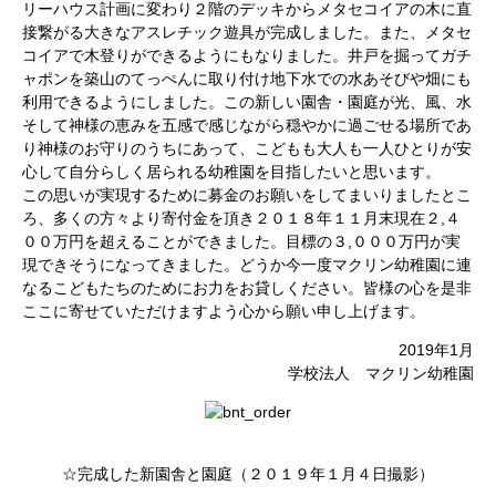
リーハウス計画に変わり２階のデッキからメタセコイアの木に直
接繋がる大きなアスレチック遊具が完成しました。また、メタセ
コイアで木登りができるようにもなりました。井戸を掘ってガチ
ャポンを築山のてっぺんに取り付け地下水での水あそびや畑にも
利用できるようにしました。この新しい園舎・園庭が光、風、水
そして神様の恵みを五感で感じながら穏やかに過ごせる場所であ
り神様のお守りのうちにあって、こどもも大人も一人ひとりが安
心して自分らしく居られる幼稚園を目指したいと思います。
この思いが実現するために募金のお願いをしてまいりましたとこ
ろ、多くの方々より寄付金を頂き２０１８年１１月末現在２,４
００万円を超えることができました。目標の３,０００万円が実
現できそうになってきました。どうか今一度マクリン幼稚園に連
なるこどもたちのためにお力をお貸しください。皆様の心を是非
ここに寄せていただけますよう心から願い申し上げます。
2019年1月
学校法人 マクリン幼稚園
☆完成した新園舎と園庭（２０１９年１月４日撮影）