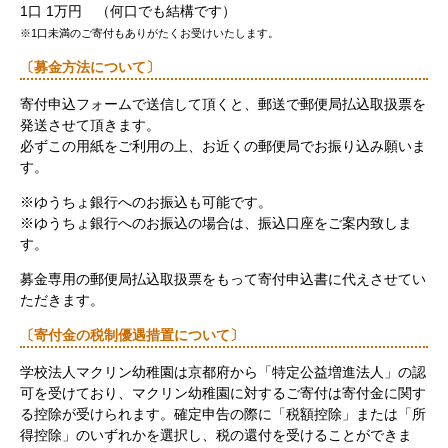
1口 1万円 （何口でも結構です）
※1口未満のご寄付もありがたくお受けいたします。
〔募金方法について〕
寄付申込フォームで送信して頂くと、郵送で郵便局払込取扱票を
発送させて頂きます。
必ずこの用紙をご利用の上、お近くの郵便局でお振り込み願いま
す。
※ゆうちょ銀行へのお振込も可能です。
※ゆうちょ銀行へのお振込の場合は、振込口座をご案内致しま
す。
募金専用の郵便局払込取扱票をもって寄付申込書に代えさせてい
ただきます。
〔寄付金の税制優遇措置について〕
学校法人マクリン幼稚園は京都府から「特定公益増進法人」の認
可を受けており、マクリン幼稚園に対するご寄付は寄付金に関す
る控除が受けられます。確定申告の際に「税額控除」または「所
得控除」のいずれかを選択し、税の還付を受けることができま