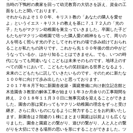
当時の下鴨村の農家を回って幼児教育の大切さを訴え、資金の工
面をしたと聞いております。
それからおよそ１００年、キリスト教の「あなたの隣人を愛せ
よ」というイエス・キリストの教えを基に７,１７２人の「光の
子」たちがマクリン幼稚園を巣立っていきました。卒園した子ど
もたちがマクリン幼稚園で培った隣人愛の精神をもって、周りの
人を明るく照らす光の子としてそれぞれの場で歩み続けておられ
ることが私たちの誇りです。これから先１００年後の世の中がど
うなっているか、はかり知ることはできません。でも、いつの時
代になっても間違いなくこどもは未来そのものです。地球上のす
べての国々において、こどもたちの笑顔溢れる世界となるよう、
未来のこどもたちに託していきたいものです。そのために新たな
１００年に向けて歩み出したいと思っております。
２０１７年８月下旬に新園舎改築・園庭整備に向け創立記念館と
木造園舎３教室の解体工事が始まり１年３か月余りの工事期間を
終え、２０１８年１１月３０日に無事完成を迎えることができま
した。園舎の形は変わってもマクリン幼稚園の理念をずっと受け
継ぎ、さらに良いものになるように努力することをお約束いたし
ます。新園舎は２階建の１棟にまとまり園庭は以前よりも広くな
りました。園舎と園庭との繋がり、遊びの繋がり、人と人との繋
がりを大切にできる場所の思いを形にすることができました。ツ